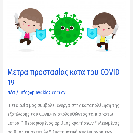
Μέτρα
προστασίας
κατά
του
COVID-
19
Μέτρα προστασίας κατά του COVID-
19
Νέα
/
info@play4kidz.com.cy
Η εταιρεία μας συμβάλει ενεργά στην καταπολέμηση της
εξάπλωσης του COVID-19 ακολουθώντας τα πιο κάτω
μέτρα: * Περιορισμένος αριθμός κρατήσεων * Μειωμένος
αριθμός επισκεπτών * Συστηματική απολύμανση των