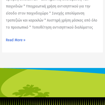
παιχνιδιών * Υποχρεωτική χρήση αντισηπτικού για την
είσοδο στον παιχνιδοχώρο * Συνεχής απολύμανση
τραπεζιών και καρεκλών * Αυστηρή χρήση μάσκας από όλο
το προσωπικό * Τοποθέτηση αντισηπτικού διαλύματος
Read More »