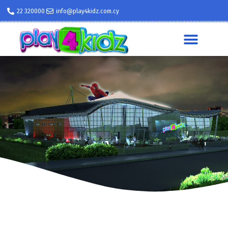
Μετάβαση
22 320000
info@play4kidz.com.cy
στο
περιεχόμενο