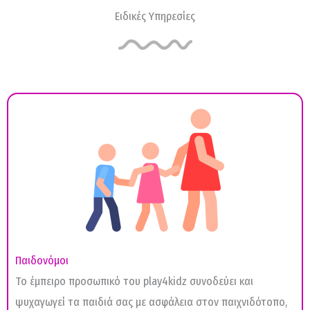
Ειδικές Υπηρεσίες
Παιδονόμοι
Το έμπειρο προσωπικό του play4kidz συνοδεύει και
ψυχαγωγεί τα παιδιά σας με ασφάλεια στον παιχνιδότοπο,