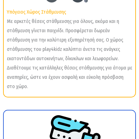
Υπόγειος Χώρος Στάθμευσης
Με αρκετές θέσεις στάθμευσης για όλους, ακόμα και η
στάθμευση γίνεται παιχνίδι. Προσφέρεται δωρεάν
στάθμευση για την καλύτερη εξυπηρέτησή σας. Ο χώρος
στάθμευσης του play4kidz καλύπτει άνετα τις ανάγκες
εκατοντάδων αυτοκινήτων, δίκυκλων και λεωφορείων.
Διαθέτουμε τις κατάλληλες θέσεις στάθμευσης για άτομα με
αναπηρίες, ώστε να έχουν ασφαλή και εύκολη πρόσβαση
στο χώρο.