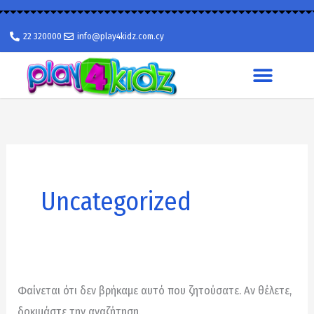
Μετάβαση
στο
22 320000
info@play4kidz.com.cy
περιεχόμενο
Αναζήτηση
για:
Uncategorized
Φαίνεται ότι δεν βρήκαμε αυτό που ζητούσατε. Αν θέλετε,
δοκιμάστε την αναζήτηση.