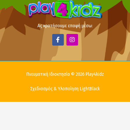
Ας κρατήσουμε επαφή μέσω:
F
I
a
n
c
s
e
t
b
a
o
g
o
r
Πνευματική Ιδιοκτησία © 2026 Play4kidz
k
a
-
m
f
Σχεδιασμός & Υλοποίηση LightBlack